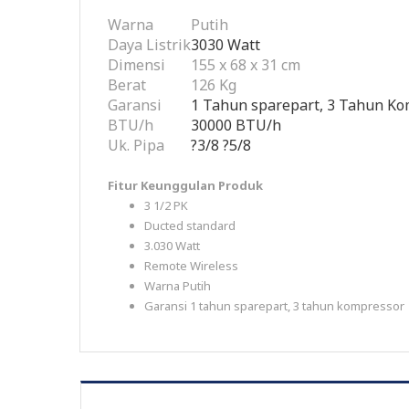
Warna
Putih
Daya Listrik
3030 Watt
Dimensi
155 x 68 x 31 cm
Berat
126 Kg
Garansi
1 Tahun sparepart, 3 Tahun K
BTU/h
30000 BTU/h
Uk. Pipa
?3/8 ?5/8
Fitur Keunggulan Produk
3 1/2 PK
Ducted standard
3.030 Watt
Remote Wireless
Warna Putih
Garansi 1 tahun sparepart, 3 tahun kompressor