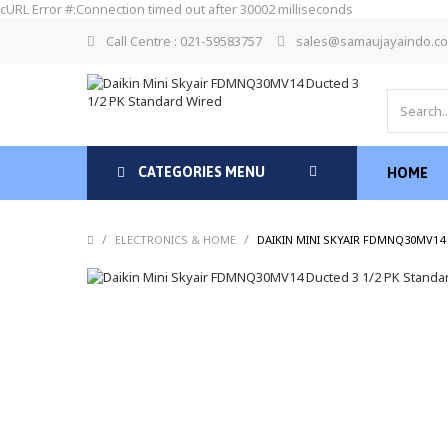
cURL Error #:Connection timed out after 30002 milliseconds
Call Centre : 021-59583757
sales@samaujayaindo.c
CATEGORIES MENU
HOME
/
/
ELECTRONICS & HOME
DAIKIN MINI SKYAIR FDMNQ30MV14