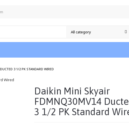
om
/
 DUCTED 3 1/2 PK STANDARD WIRED
Daikin Mini Skyair
FDMNQ30MV14 Ducte
3 1/2 PK Standard Wir