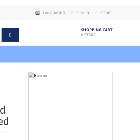
LANGUAGE
SIGN IN
BISNIS
SHOPPING CART
0
ITEM(S)
d
ed