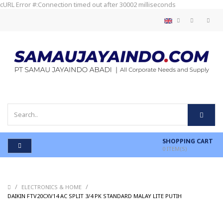
cURL Error #:Connection timed out after 30002 milliseconds
SHOPPING CART
0
ITEM(S)
/
/
ELECTRONICS & HOME
/
DAIKIN FTV20CXV14 AC SPLIT 3/4 PK STANDARD MALAY LITE PUTIH