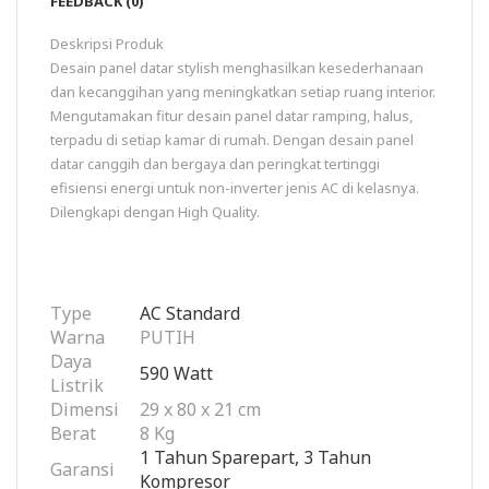
FEEDBACK (0)
Deskripsi Produk
Desain panel datar stylish menghasilkan kesederhanaan
dan kecanggihan yang meningkatkan setiap ruang interior.
Mengutamakan fitur desain panel datar ramping, halus,
terpadu di setiap kamar di rumah. Dengan desain panel
datar canggih dan bergaya dan peringkat tertinggi
efisiensi energi untuk non-inverter jenis AC di kelasnya.
Dilengkapi dengan High Quality.
Type
AC Standard
Warna
PUTIH
Daya
590 Watt
Listrik
Dimensi
29 x 80 x 21 cm
Berat
8 Kg
1 Tahun Sparepart, 3 Tahun
Garansi
Kompresor