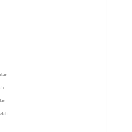
 akan
rah
dan
lebih
 -