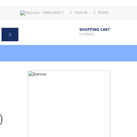
LANGUAGE
SIGN IN
BISNIS
SHOPPING CART
0
ITEM(S)
)