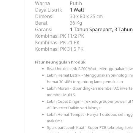
Warna
Putih
Daya Listrik
1 Watt
Dimensi
30 x 80 x 25 cm
Berat
36 Kg
Garansi
1 Tahun Sparepart, 3 Tahu
Kombinasi PK 1
1/2 PK
Kombinasi PK 2
1 PK
Kombinasi PK 3
1,5 PK
Fitur Keunggulan Produk
Bisa Untuk Listrik 2.200 Watt - Menggunakan low
Lebih Hemat Listrik - Menggunakan teknologi inv
hemat 30-40% tergantung lama pemakaian
Lebih Murah - dibandingkan membeli AC inverter 
membeli Multi S.
Lebih Cepat Dingin - Teknologi Super powerful
AC Inverter Daikin seri lainnya.
Lebih Hemat Tempat - Hanya 1 outdoor, sehingg
maksimal
Sparepart Lebih Kuat - Super PCB teknologi terb