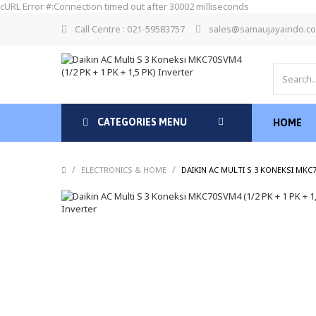
cURL Error #:Connection timed out after 30002 milliseconds
Call Centre : 021-59583757
sales@samaujayaindo.c
CATEGORIES MENU
HOME
/
/
ELECTRONICS & HOME
DAIKIN AC MULTI S 3 KONEKSI MKC70