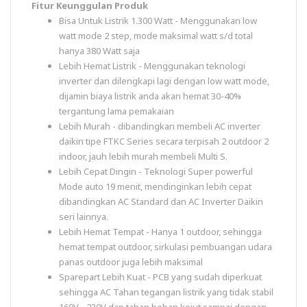
Fitur Keunggulan Produk
Bisa Untuk Listrik 1.300 Watt - Menggunakan low
watt mode 2 step, mode maksimal watt s/d total
hanya 380 Watt saja
Lebih Hemat Listrik - Menggunakan teknologi
inverter dan dilengkapi lagi dengan low watt mode,
dijamin biaya listrik anda akan hemat 30-40%
tergantung lama pemakaian
Lebih Murah - dibandingkan membeli AC inverter
daikin tipe FTKC Series secara terpisah 2 outdoor 2
indoor, jauh lebih murah membeli Multi S.
Lebih Cepat Dingin - Teknologi Super powerful
Mode auto 19 menit, mendinginkan lebih cepat
dibandingkan AC Standard dan AC Inverter Daikin
seri lainnya.
Lebih Hemat Tempat - Hanya 1 outdoor, sehingga
hemat tempat outdoor, sirkulasi pembuangan udara
panas outdoor juga lebih maksimal
Sparepart Lebih Kuat - PCB yang sudah diperkuat
sehingga AC Tahan tegangan listrik yang tidak stabil
160V - 230V dan tahan beban kejut sampai dengan