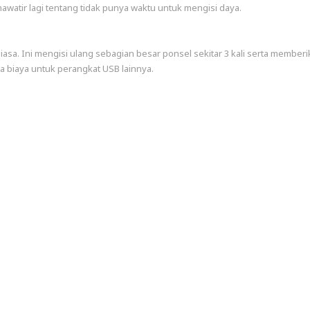
watir lagi tentang tidak punya waktu untuk mengisi daya.
asa. Ini mengisi ulang sebagian besar ponsel sekitar 3 kali serta member
pa biaya untuk perangkat USB lainnya.
 dan sel baterai LG premium. Dengan paduan aluminium pesawat terbang
ang cocok dengan ponsel dan tablet paling canggih.
ontrol suhu, dan fitur keselamatan canggih lainnya membuat Anda dan