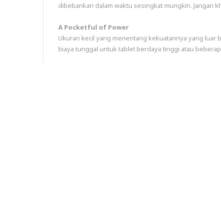
dibebankan dalam waktu sesingkat mungkin. Jangan kha
A Pocketful of Power
Ukuran kecil yang menentang kekuatannya yang luar bi
biaya tunggal untuk tablet berdaya tinggi atau bebera
Bahan Bermutu Tinggi
Dibangun hanya dengan menggunakan sirkuit mutakhir
kelas untuk daya tahan yang luar biasa dan tampilan y
Keamanan Unggul
Perlindungan lonjakan arus, pencegahan korsleting, k
perangkat Anda tetap aman.
Spesifikasi
Masukan
Normal: 5V 2A
Pengisian Cepat: 5-7V 2.1A / 7-9V 1.6A / 9-12V 1.25A
Keluaran
5-6V 3A / 6-9V 2A / 9-12V 1.5A