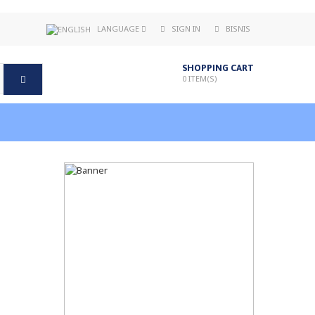
LANGUAGE
SIGN IN
BISNIS
SHOPPING CART
0
ITEM(S)