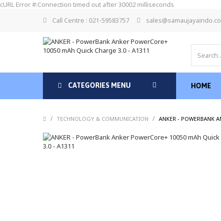
cURL Error #:Connection timed out after 30002 milliseconds
Call Centre : 021-59583757
sales@samaujayaindo.c
CATEGORIES MENU
HOME
/
/
TECHNOLOGY & COMMUNICATION
ANKER - POWERBANK AN